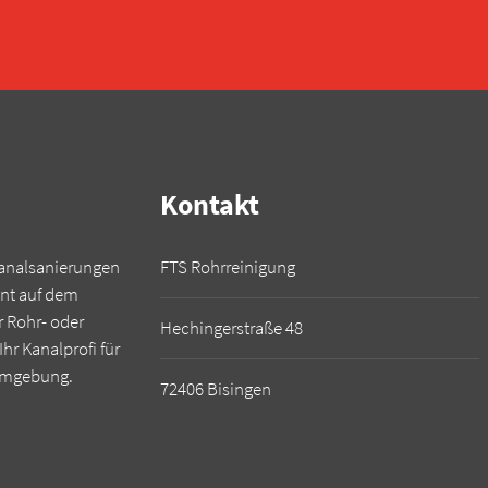
Kontakt
 Kanalsanierungen
FTS Rohrreinigung
nt auf dem
r Rohr- oder
Hechingerstraße 48
hr Kanalprofi für
 Umgebung.
72406 Bisingen