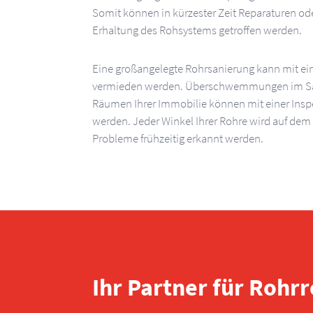
Somit können in kürzester Zeit Reparaturen od
Erhaltung des Rohsystems getroffen werden.
Eine großangelegte Rohrsanierung kann mit ein
vermieden werden. Überschwemmungen im San
Räumen Ihrer Immobilie können mit einer Inspe
werden. Jeder Winkel Ihrer Rohre wird auf de
Probleme frühzeitig erkannt werden.
Ihr Partner für Rohr