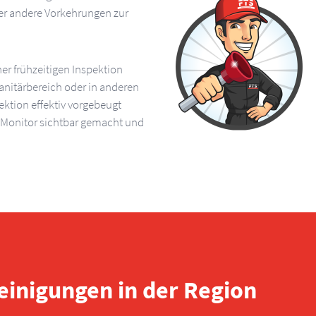
er andere Vorkehrungen zur
er frühzeitigen Inspektion
itärbereich oder in anderen
ktion effektiv vorgebeugt
m Monitor sichtbar gemacht und
reinigungen in der Region