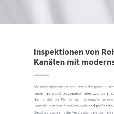
Inspektionen von Ro
Kanälen mit moderns
Sie benötigen eine Inspektion oder genaue Unt
haben technisch ausgezeichnetes Equipment 
durchzuführen. Eine komplette Inspektion des 
Immobilie mit minimalem Aufwand großes bewi
Beschädigungen oder Verstopfungen können so